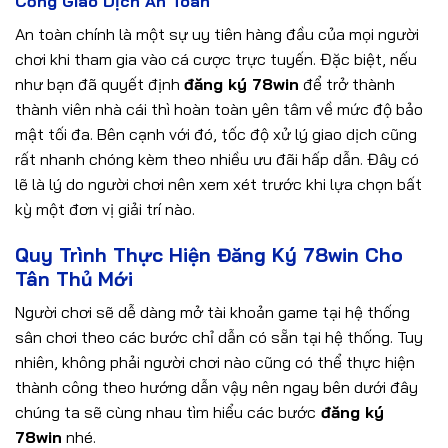
Cổng Giao Dịch An Toàn
An toàn chính là một sự uy tiên hàng đầu của mọi người
chơi khi tham gia vào cá cược trực tuyến. Đặc biệt, nếu
như bạn đã quyết định
đăng ký 78win
để trở thành
thành viên nhà cái thì hoàn toàn yên tâm về mức độ bảo
mật tối đa. Bên cạnh với đó, tốc độ xử lý giao dịch cũng
rất nhanh chóng kèm theo nhiều ưu đãi hấp dẫn. Đây có
lẽ là lý do người chơi nên xem xét trước khi lựa chọn bất
kỳ một đơn vị giải trí nào.
Quy Trình Thực Hiện Đăng Ký 78win Cho
Tân Thủ Mới
Người chơi sẽ dễ dàng mở tài khoản game tại hệ thống
sân chơi theo các bước chỉ dẫn có sẵn tại hệ thống. Tuy
nhiên, không phải người chơi nào cũng có thể thực hiện
thành công theo hướng dẫn vậy nên ngay bên dưới đây
chúng ta sẽ cùng nhau tìm hiểu các bước
đăng ký
78win
nhé.