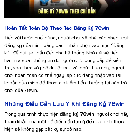
Hoàn Tất Toàn Bộ Thao Tác Đăng Ký 78win
Đến với bước cuối cùng, người chơi sẽ phải xác nhận lượt
đăng ký của mình bằng cách nhấn chọn vào mục “Đăng
ký” để gửi yêu cầu đến cho hệ thống. Nhà cái sẽ tiến
hành rà soát thông tin do người chơi cung cấp để kiểm
tra, xác thực và phê duyệt sau vài phút. Lúc này, người
chơi hoàn toàn có thể ngay lập tức đăng nhập vào tài
khoản của mình để tham gia kiếm tiền thưởng tại các trò
chơi của 78win.
Những Điều Cần Lưu Ý Khi Đăng Ký 78win
Trong quá trình thực hiện
đăng ký 78win
, người chơi hãy
tham khảo qua một số điều cần lưu ý để quá trình thực
hiện sẽ không gặp bất kỳ sự cố nào: