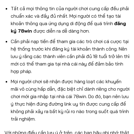
Tất cả mọi thông tin của người chơi cung cấp đều phải
chuẩn xác và đầy đủ nhất. Mọi người có thể tạo tài
khoản thông qua ứng dụng di động để quá trình
đăng
ký 78win
được diễn ra dễ dàng hơn.
Cần phải nạp tiền để tham gia các trò chơi cá cược tại
hệ thống trước khi đăng ký tài khoản thành công. Nên
lưu ý rằng các thành viên cần phải đủ 18 tuổi trở lên thì
mới có thể tham gia tại nhà cái này để đảm bảo tính
hợp pháp.
Mọi người chơi sẽ nhận được hàng loạt các khuyến
mãi vô cùng hấp dẫn, đặc biệt chỉ dành riêng cho người
chơi mới gia nhập tại nhà cái 78win. Do đó, bạn nên lưu
ý thực hiện đúng đường link uy tín được cung cấp để
không phải xảy ra bất kỳ rủi ro nào trong suốt quá trình
trải nghiệm.
Với những điều cần lưu ý ở trên, các bạn hãy ghi nhớ thật