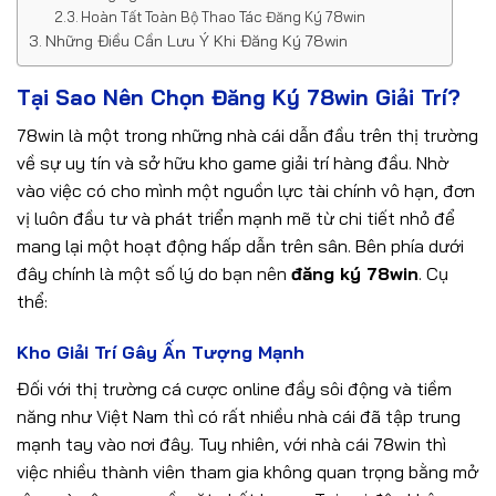
Hoàn Tất Toàn Bộ Thao Tác Đăng Ký 78win
Những Điều Cần Lưu Ý Khi Đăng Ký 78win
Tại Sao Nên Chọn Đăng Ký 78win Giải Trí?
78win là một trong những nhà cái dẫn đầu trên thị trường
về sự uy tín và sở hữu kho game giải trí hàng đầu. Nhờ
vào việc có cho mình một nguồn lực tài chính vô hạn, đơn
vị luôn đầu tư và phát triển mạnh mẽ từ chi tiết nhỏ để
mang lại một hoạt động hấp dẫn trên sân. Bên phía dưới
đây chính là một số lý do bạn nên
đăng ký 78win
. Cụ
thể:
Kho Giải Trí Gây Ấn Tượng Mạnh
Đối với thị trường cá cược online đầy sôi động và tiềm
năng như Việt Nam thì có rất nhiều nhà cái đã tập trung
mạnh tay vào nơi đây. Tuy nhiên, với nhà cái 78win thì
việc nhiều thành viên tham gia không quan trọng bằng mở