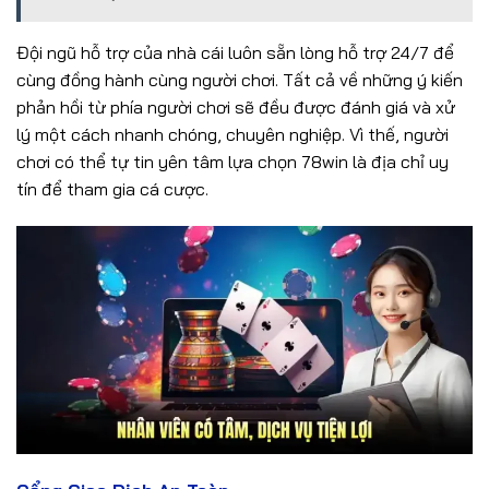
Đội ngũ hỗ trợ của nhà cái luôn sẵn lòng hỗ trợ 24/7 để
cùng đồng hành cùng người chơi. Tất cả về những ý kiến
phản hồi từ phía người chơi sẽ đều được đánh giá và xử
lý một cách nhanh chóng, chuyên nghiệp. Vì thế, người
chơi có thể tự tin yên tâm lựa chọn 78win là địa chỉ uy
tín để tham gia cá cược.