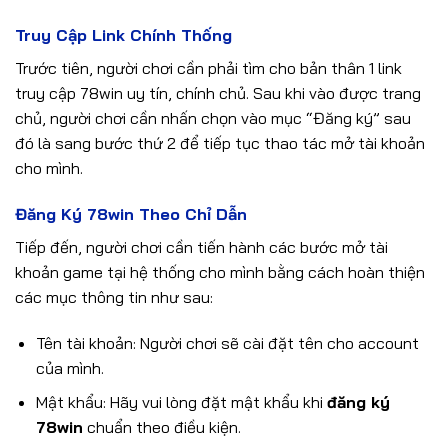
Truy Cập Link Chính Thống
Trước tiên, người chơi cần phải tìm cho bản thân 1 link
truy cập 78win uy tín, chính chủ. Sau khi vào được trang
chủ, người chơi cần nhấn chọn vào mục “Đăng ký” sau
đó là sang bước thứ 2 để tiếp tục thao tác mở tài khoản
cho mình.
Đăng Ký 78win Theo Chỉ Dẫn
Tiếp đến, người chơi cần tiến hành các bước mở tài
khoản game tại hệ thống cho mình bằng cách hoàn thiện
các mục thông tin như sau:
Tên tài khoản: Người chơi sẽ cài đặt tên cho account
của mình.
Mật khẩu: Hãy vui lòng đặt mật khẩu khi
đăng ký
78win
chuẩn theo điều kiện.