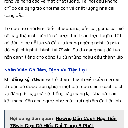
rộng và nâng cao về mặt chất lượng. Tại nơi đây không
chỉ có đa dạng trò chơi mà còn về chất lượng nhà cái
cung cấp.
Từ các trò chơi kinh điển như casino, bắn cá, game bài, xổ
số hay thậm chí còn là cá cược thể thao trực tuyến. Tất
cả đều là sự nỗ lực và đầu tư không ngừng nghỉ từ phía
đội ngũ nhà phát hành tại 78win. Sự đa dạng này đã tạo
nên danh tiếng cho công ty từ những ngày đầu thành lập.
Nhân Viên Có Tâm, Dịch Vụ Tiện Lợi
Khi
đăng ký 78win
và trở thành thành viên của nhà cái
thì bạn sẽ được trải nghiệm một loạt các chính sách, dịch
vụ đáng tin cậy mà hệ thống này mang lại. Nhà cái cam
kết mang đến cho người chơi một trải nghiệm đa tiện ích.
Nội dung liên quan
Hướng Dẫn Cách Nạp Tiền
78win Cực Dễ Hiểu Chỉ Trong 3 Phút