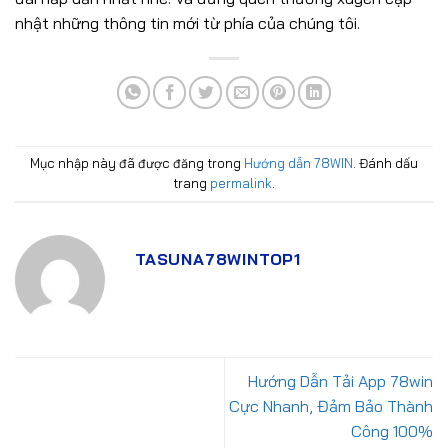
nhật những thông tin mới từ phía của chúng tôi.
Mục nhập này đã được đăng trong
Hướng dẫn 78WIN
. Đánh dấu
trang
permalink
.
TASUNA78WINTOP1
Hướng Dẫn Tải App 78win
Cực Nhanh, Đảm Bảo Thành
Công 100%