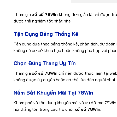
Tham gia
xổ số 78Win
không đơn giản là chỉ được trải
được trải nghiệm tốt nhất nhé.
Tận Dụng Bảng Thống Kê
Tận dụng dựa theo bảng thống kê, phân tích, dự đoán
không có cơ sở khoa học hoặc không phù hợp với phon
Chọn Đúng Trang Uy Tín
Tham gia
xổ số 78Win
chỉ nên được thực hiện tại web
không được ủy quyền hoặc có thể lừa đảo người chơi.
Nắm Bắt Khuyến Mãi Tại 78Win
Khám phá và tận dụng khuyến mãi và ưu đãi mà 78Win m
hội thắng lớn trong các trò chơi
xổ số 78Win
.