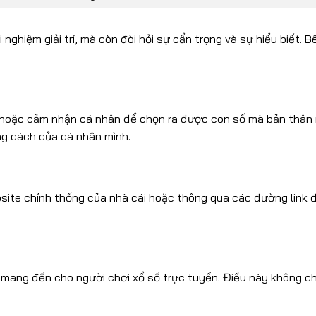
 nghiệm giải trí, mà còn đòi hỏi sự cẩn trọng và sự hiểu biết. 
 hoặc cảm nhận cá nhân để chọn ra được con số mà bản thân 
g cách của cá nhân mình.
site chính thống của nhà cái hoặc thông qua các đường link đ
ang đến cho người chơi xổ số trực tuyến. Điều này không chỉ