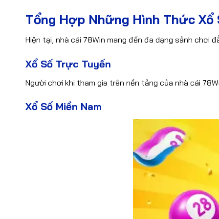
Tổng Hợp Những Hình Thức Xổ 
Hiện tại, nhà cái 78Win mang đến đa dạng sảnh chơi đẳ
Xổ Số Trực Tuyến
Người chơi khi tham gia trên nền tảng của nhà cái 78W
Xổ Số Miền Nam