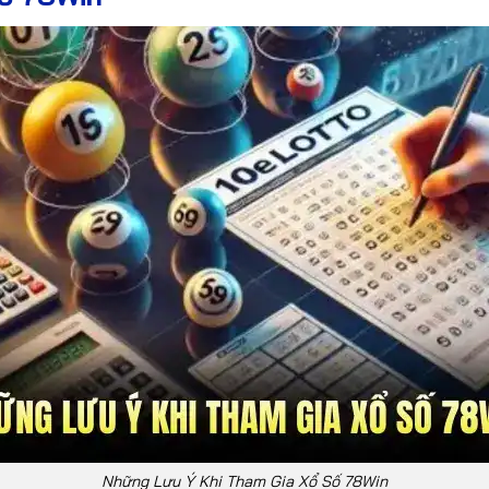
Những Lưu Ý Khi Tham Gia Xổ Số 78Win