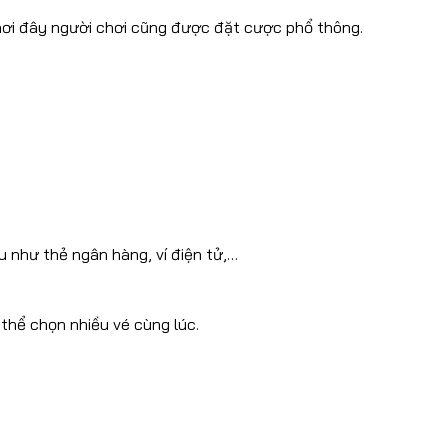
 nơi đây người chơi cũng được đặt cược phổ thông.
u như thẻ ngân hàng, ví điện tử,…
thể chọn nhiều vé cùng lúc.