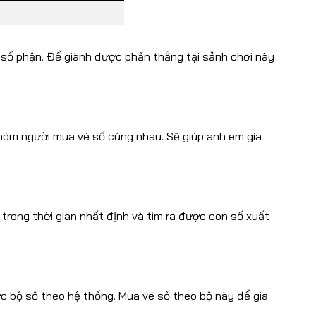
 số phận. Để giành được phần thắng tại sảnh chơi này
nhóm người mua vé số cùng nhau. Sẽ giúp anh em gia
trong thời gian nhất định và tìm ra được con số xuất
 bộ số theo hệ thống. Mua vé số theo bộ này để gia